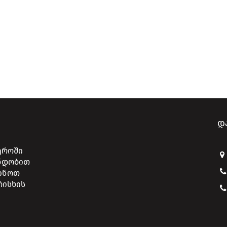
Დ
ეროში
 ნდობით
ძინოთ
რისხის