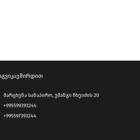
ᲐᲒᲕᲘᲙᲐᲕᲨᲘᲠᲓᲘᲗ
მარცხენა სანაპირო, უშანგი ჩხეიძის 20
+995599393244
+995597393244