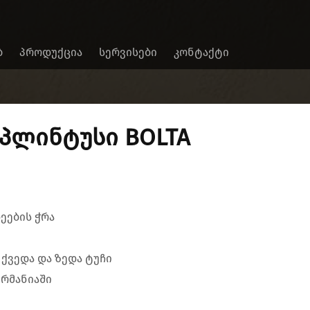
Ბ
ᲞᲠᲝᲓᲣᲥᲪᲘᲐ
ᲡᲔᲠᲕᲘᲡᲔᲑᲘ
ᲙᲝᲜᲢᲐᲥᲢᲘ
პლინტუსი BOLTA
ეების ჭრა
 ქვედა და ზედა ტუჩი
რმანიაში