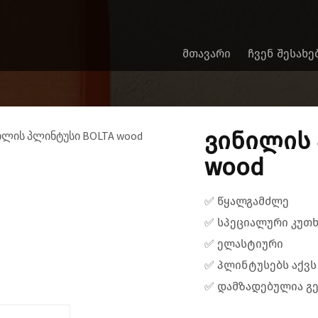
ᲛᲗᲐᲕᲐᲠᲘ
ᲩᲕᲔᲜ ᲨᲔᲡᲐᲮᲔ
ვინილის 
wood
✅ წყალგამძლე
✅ სპეციალური კუთხ
✅ ელასტიური
✅ პლინტუსებს აქვს
✅ დამზადებულია გე