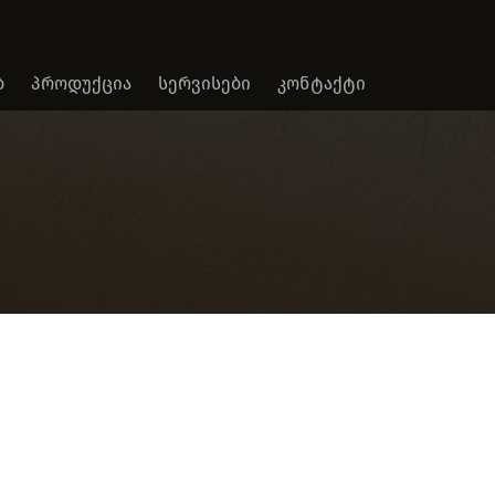
Ბ
ᲞᲠᲝᲓᲣᲥᲪᲘᲐ
ᲡᲔᲠᲕᲘᲡᲔᲑᲘ
ᲙᲝᲜᲢᲐᲥᲢᲘ