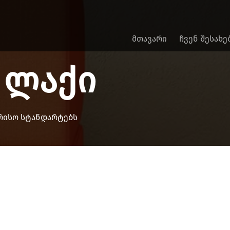
ᲛᲗᲐᲕᲐᲠᲘ
ᲩᲕᲔᲜ ᲨᲔᲡᲐᲮᲔ
 ლაქი
ორისო სტანდარტებს